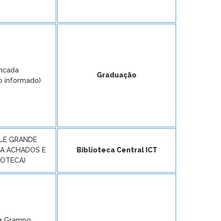
ancada
Graduação
o informado)
LE GRANDE
IXA ACHADOS E
Biblioteca Central ICT
IOTECA)
 + Grampo