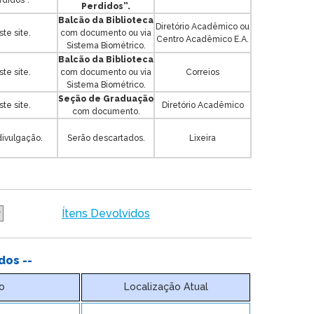
rdidos”.
Perdidos”.
Balcão da Biblioteca
Diretório Acadêmico ou
te site.
com documento ou via
Centro Acadêmico E.A.
Sistema Biométrico.
Balcão da Biblioteca
te site.
com documento ou via
Correios
Sistema Biométrico.
Seção de Graduação
te site.
Diretório Acadêmico
com documento.
ivulgação.
Serão descartados.
Lixeira
Ítens Devolvidos
dos --
o
Localização Atual