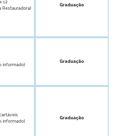
x 12
Graduação
a Restauradora)
Graduação
o informado)
cartáveis
Graduação
o informado)