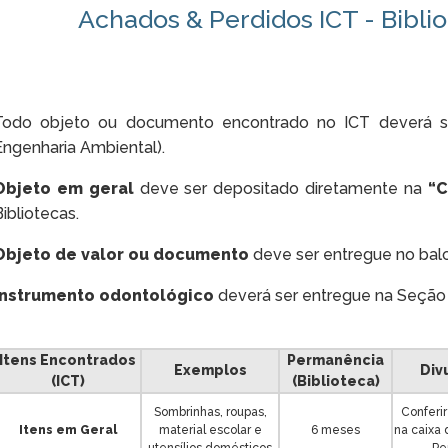
Achados & Perdidos ICT - Biblio
Todo objeto ou documento encontrado no ICT deverá se
Engenharia Ambiental).
Objeto em geral
deve ser depositado diretamente na
“C
Bibliotecas.
Objeto de valor ou documento
deve ser entregue no balc
Instrumento odontológico
deverá ser entregue na Seção
Itens Encontrados
Permanência
Exemplos
Div
(ICT)
(Biblioteca)
Sombrinhas, roupas,
Conferi
Itens em Geral
material escolar e
6 meses
na caixa