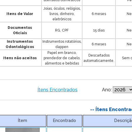
utensílios domésticos
Pe
Joias, óculos, relógios,
Itens de Valor
livros, dinheiro,
6 meses
Nes
eletrônicos
Documentos
RG, CPF
15 dias
Nes
Oficiais
Instrumentos
Instrumentos rotatórios,
6 meses
Nes
Odontológicos
dappen
Papel em branco,
Descartados
Itens não aceitos
prendedor de cabelo,
Sem d
automaticamente.
alimentos e bebidas
Ítens Encontrados
Ano:
-- Ítens Encontra
Ítem
Encontrado
Descriçã