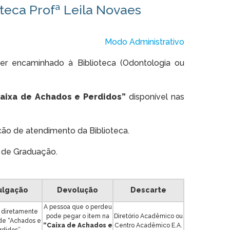
teca Profª Leila Novaes
Modo Administrativo
r encaminhado à Biblioteca (Odontologia ou
aixa de Achados e Perdidos”
disponível nas
ão de atendimento da Biblioteca.
 de Graduação.
ulgação
Devolução
Descarte
A pessoa que o perdeu
r diretamente
pode pegar o item na
Diretório Acadêmico ou
 de “Achados e
“Caixa de Achados e
Centro Acadêmico E.A.