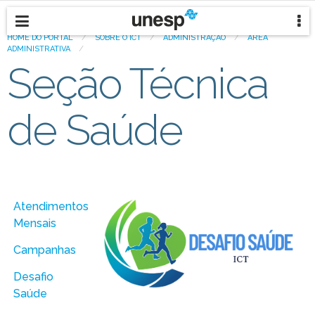
HOME DO PORTAL
/
SOBRE O ICT
/
ADMINISTRAÇÃO
/
ÁREA
ADMINISTRATIVA
/
Seção Técnica
de Saúde
Atendimentos
Mensais
Campanhas
Desafio
Saúde